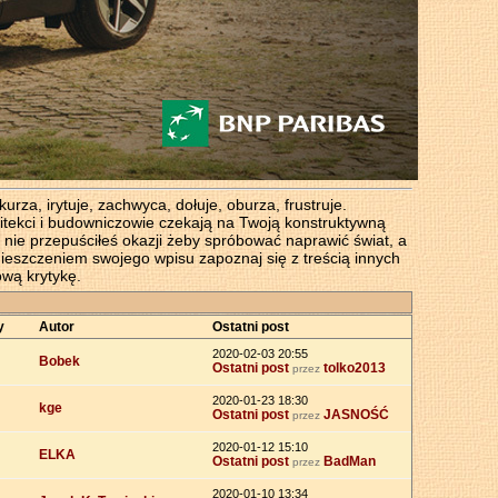
za, irytuje, zachwyca, dołuje, oburza, frustruje.
chitekci i budowniczowie czekają na Twoją konstruktywną
 nie przepuściłeś okazji żeby spróbować naprawić świat, a
ieszczeniem swojego wpisu zapoznaj się z treścią innych
ową krytykę.
y
Autor
Ostatni post
2020-02-03 20:55
Bobek
Ostatni post
tolko2013
przez
2020-01-23 18:30
kge
Ostatni post
JASNOŚĆ
przez
2020-01-12 15:10
ELKA
Ostatni post
BadMan
przez
2020-01-10 13:34