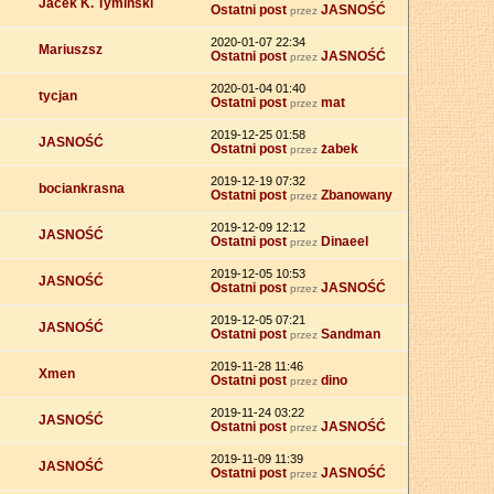
Jacek K. Tyminski
Ostatni post
JASNOŚĆ
przez
2020-01-07 22:34
Mariuszsz
Ostatni post
JASNOŚĆ
przez
2020-01-04 01:40
tycjan
Ostatni post
mat
przez
2019-12-25 01:58
JASNOŚĆ
Ostatni post
żabek
przez
2019-12-19 07:32
bociankrasna
Ostatni post
Zbanowany
przez
2019-12-09 12:12
JASNOŚĆ
Ostatni post
Dinaeel
przez
2019-12-05 10:53
JASNOŚĆ
Ostatni post
JASNOŚĆ
przez
2019-12-05 07:21
JASNOŚĆ
Ostatni post
Sandman
przez
2019-11-28 11:46
Xmen
Ostatni post
dino
przez
2019-11-24 03:22
JASNOŚĆ
Ostatni post
JASNOŚĆ
przez
2019-11-09 11:39
JASNOŚĆ
Ostatni post
JASNOŚĆ
przez