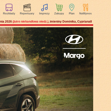
Rozkłady
Repertuary
Imprezy
Zakupy
Plan
NaWynos
pnia 2026
(jutro niehandlowa niedz.)
, imieniny Dominika, Cypriana
8