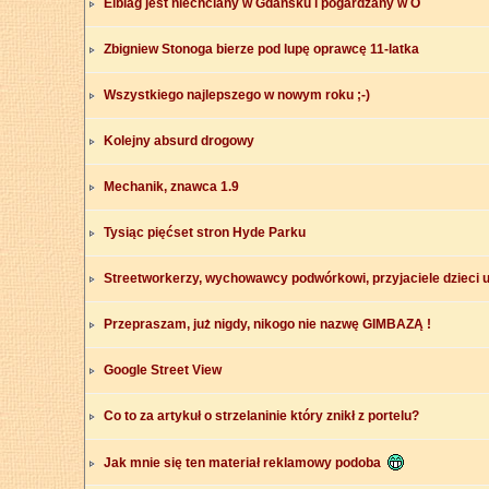
Elblag jest niechciany w Gdansku i pogardzany w O
Zbigniew Stonoga bierze pod lupę oprawcę 11-latka
Wszystkiego najlepszego w nowym roku ;-)
Kolejny absurd drogowy
Mechanik, znawca 1.9
Tysiąc pięćset stron Hyde Parku
Streetworkerzy, wychowawcy podwórkowi, przyjaciele dzieci ul
Przepraszam, już nigdy, nikogo nie nazwę GIMBAZĄ !
Google Street View
Co to za artykuł o strzelaninie który znikł z portelu?
Jak mnie się ten materiał reklamowy podoba