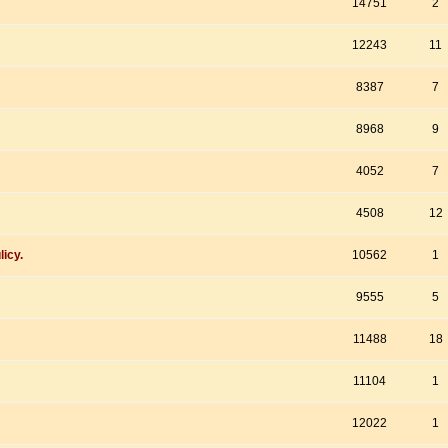
14751
2
12243
11
8387
7
8968
9
4052
7
4508
12
icy.
10562
1
9555
5
11488
18
11104
1
12022
1