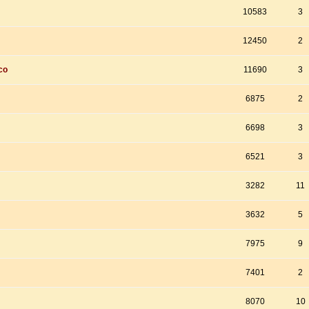
10583
3
12450
2
co
11690
3
6875
2
6698
3
6521
3
3282
11
3632
5
7975
9
7401
2
8070
10