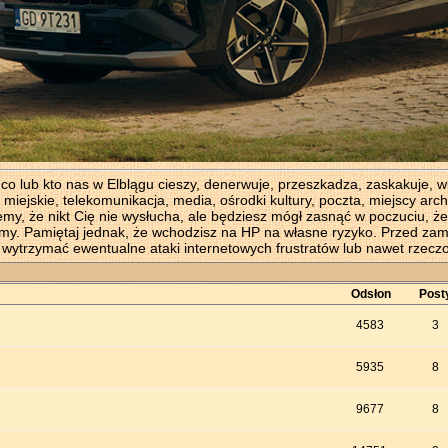
lub kto nas w Elblągu cieszy, denerwuje, przeszkadza, zaskakuje, wkur
y miejskie, telekomunikacja, media, ośrodki kultury, poczta, miejscy ar
emy, że nikt Cię nie wysłucha, ale będziesz mógł zasnąć w poczuciu, że
kamy. Pamiętaj jednak, że wchodzisz na HP na własne ryzyko. Przed zam
y wytrzymać ewentualne ataki internetowych frustratów lub nawet rzecz
Odsłon
Post
4583
3
5935
8
9677
8