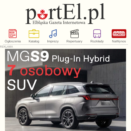
Ogłoszenia
Katalog
Imprezy
Repertuary
Rozkłady
NaWynos