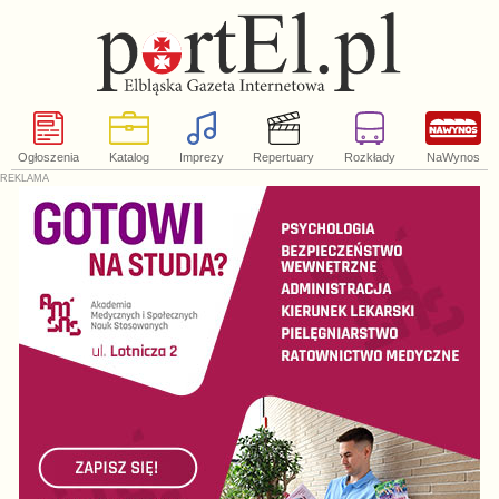
Ogłoszenia
Katalog
Imprezy
Repertuary
Rozkłady
NaWynos