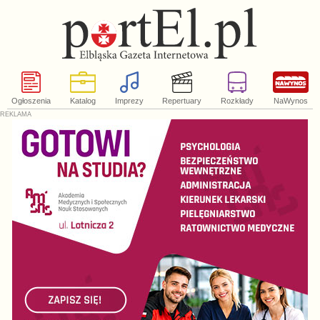
Ogłoszenia
Katalog
Imprezy
Repertuary
Rozkłady
NaWynos