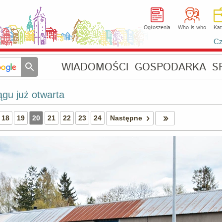
Ogłoszenia
Who is who
Kat
Cz
WIADOMOŚCI
GOSPODARKA
S
ągu już otwarta
18
19
20
21
22
23
24
Następne