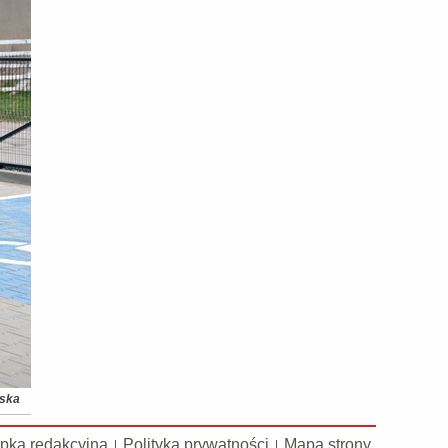
ńska
pka redakcyjna
Polityka prywatności
Mapa strony