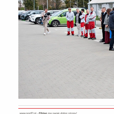
www.portEl.pl -
Elbląg
ma swoje dobre strony!