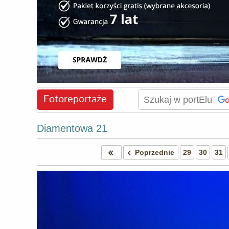
Fotoreportaże
Diamentowa 21
Poprzednie
29
30
31