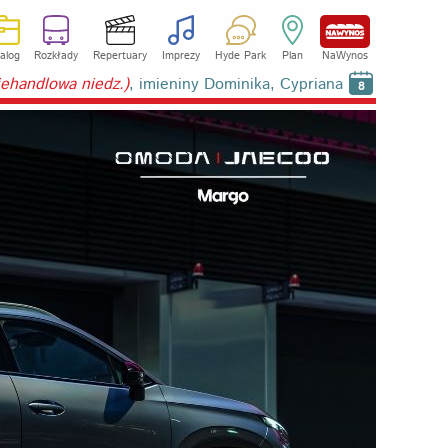
alog
Rozkłady
Repertuary
Imprezy
Hyde Park
Plan
NaWynos
niehandlowa niedz.)
, imieniny Dominika, Cypriana
8