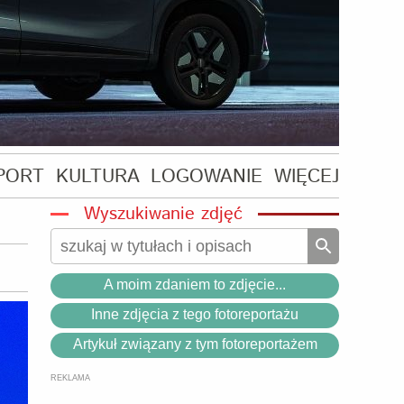
PORT
KULTURA
LOGOWANIE
WIĘCEJ
Wyszukiwanie zdjęć
A moim zdaniem to zdjęcie...
Inne zdjęcia z tego fotoreportażu
Artykuł związany z tym fotoreportażem