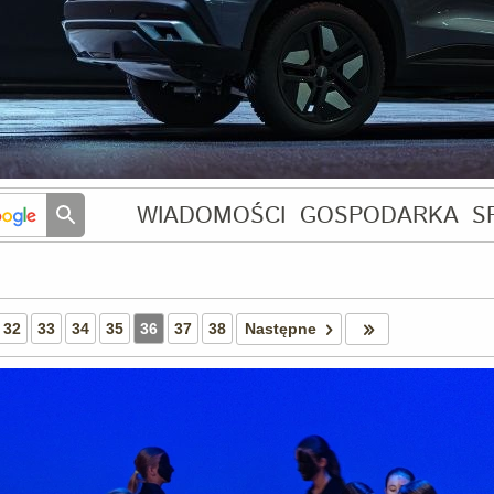
WIADOMOŚCI
GOSPODARKA
S
32
33
34
35
36
37
38
Następne