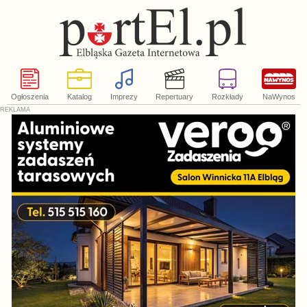
Ogłoszenia
Katalog
Imprezy
Repertuary
Rozkłady
NaWynos