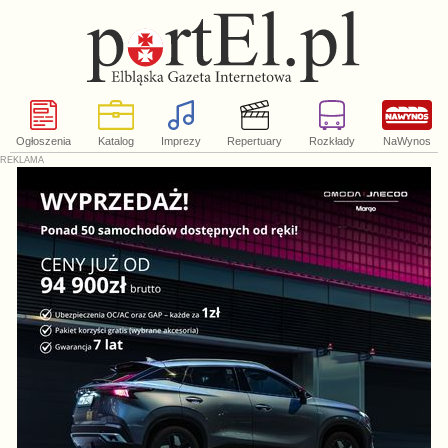
Ogłoszenia
Katalog
Imprezy
Repertuary
Rozkłady
NaWynos