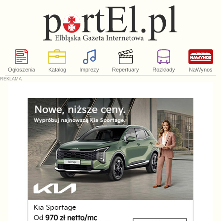
Ogłoszenia
Katalog
Imprezy
Repertuary
Rozkłady
NaWynos