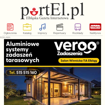
Ogłoszenia
Katalog
Imprezy
Repertuary
Rozkłady
NaWynos