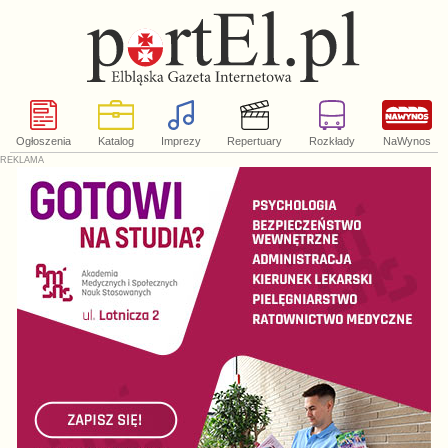
Ogłoszenia
Katalog
Imprezy
Repertuary
Rozkłady
NaWynos