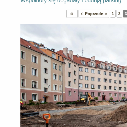
Wspólnoty się dogadały i budują parking
Poprzednie
1
2
3