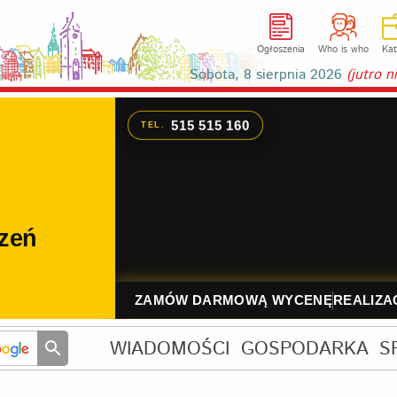
Ogłoszenia
Who is who
Kat
Sobota, 8 sierpnia 2026
(jutro 
WIADOMOŚCI
GOSPODARKA
S