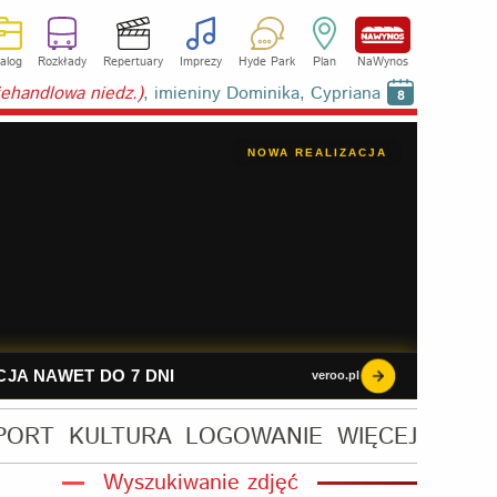
alog
Rozkłady
Repertuary
Imprezy
Hyde Park
Plan
NaWynos
niehandlowa niedz.)
, imieniny Dominika, Cypriana
8
PORT
KULTURA
LOGOWANIE
WIĘCEJ
Wyszukiwanie zdjęć