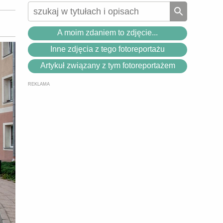
A moim zdaniem to zdjęcie...
Inne zdjęcia z tego fotoreportażu
Artykuł związany z tym fotoreportażem