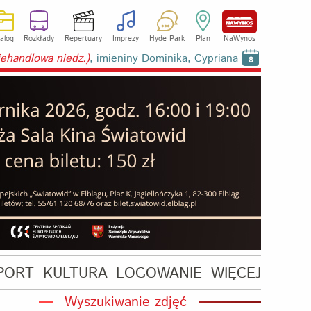
alog
Rozkłady
Repertuary
Imprezy
Hyde Park
Plan
NaWynos
niehandlowa niedz.)
, imieniny Dominika, Cypriana
8
PORT
KULTURA
LOGOWANIE
WIĘCEJ
Wyszukiwanie zdjęć