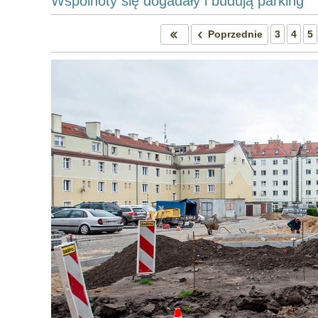
Wspólnoty się dogadały i budują parking
Poprzednie
3
4
5