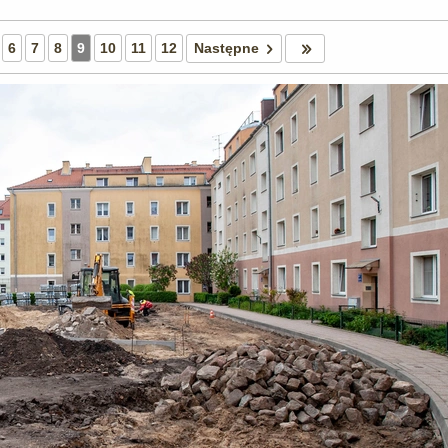
6
7
8
9
10
11
12
Następne