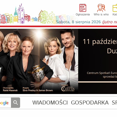
Ogłoszenia
Who is who
Kat
Sobota, 8 sierpnia 2026
(jutro 
WIADOMOŚCI
GOSPODARKA
S