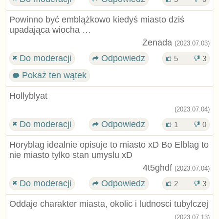
Powinno być emblążkowo kiedyś miasto dziś
upadająca wiocha …
Żenada
(2023.07.03)
Do moderacji
Odpowiedz
5
3
Pokaż ten wątek
Hollyblyat
(2023.07.04)
Do moderacji
Odpowiedz
1
0
Horyblag idealnie opisuje to miasto xD Bo Elblag to
nie miasto tylko stan umyslu xD
4t5ghdf
(2023.07.04)
Do moderacji
Odpowiedz
2
3
Oddaje charakter miasta, okolic i ludnosci tubylczej
(2023.07.13)