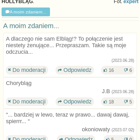
HOLLYBLĄG
.
Fot.
expert
A moim zdaniem...
A moim zdaniem...
A dlaczego nie sam Elbląg!? To połączenie jest
niestety żenujące... Przepraszam. Takie są moje
odczucia...
(2023.06.28)
Do moderacji
Odpowiedz
16
6
Chorybląg
J.B
(2023.06.28)
Do moderacji
Odpowiedz
18
5
"... bardziej w lewo, teraz w prawo... dawaj dawaj,
spierrr... "
okoniowaty
(2023.07.02)
Do moderacji
Odpowiedz
5
0