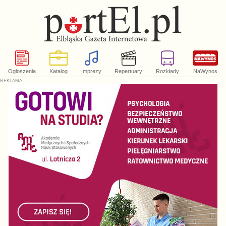
Ogłoszenia
Katalog
Imprezy
Repertuary
Rozkłady
NaWynos