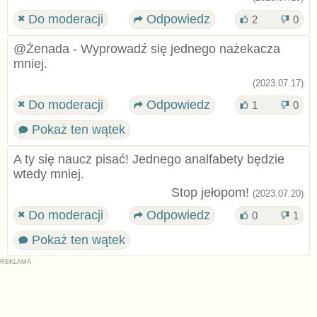
Do moderacji
Odpowiedz
2
0
@Żenada - Wyprowadź się jednego nażekacza
mniej.
(2023.07.17)
Do moderacji
Odpowiedz
1
0
Pokaż ten wątek
A ty się naucz pisać! Jednego analfabety będzie
wtedy mniej.
Stop jełopom!
(2023.07.20)
Do moderacji
Odpowiedz
0
1
Pokaż ten wątek