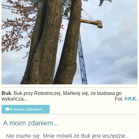
Buk
. Buk przy Robotniczej. Martwię się, że budowa go
wykańcza...
Fot.
##I.K.
A moim zdaniem...
A moim zdaniem...
Nie martw się. Mnie mówili że Buk jest wszędzie...