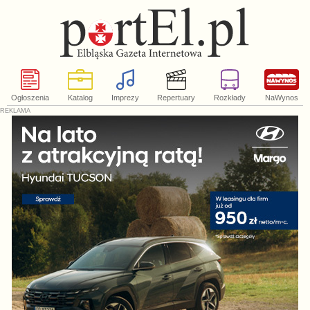
Ogłoszenia
Katalog
Imprezy
Repertuary
Rozkłady
NaWynos