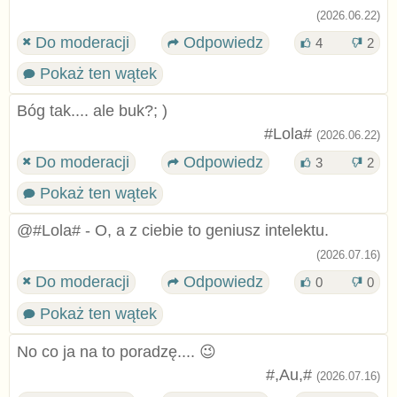
(2026.06.22)
Do moderacji
Odpowiedz
4
2
Pokaż ten wątek
Bóg tak.... ale buk?; )
#Lola#
(2026.06.22)
Do moderacji
Odpowiedz
3
2
Pokaż ten wątek
@#Lola# - O, a z ciebie to geniusz intelektu.
(2026.07.16)
Do moderacji
Odpowiedz
0
0
Pokaż ten wątek
No co ja na to poradzę.... 😉
#,Au,#
(2026.07.16)