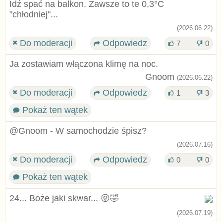
Idź spać na balkon. Zawsze to te 0,3°C
"chłodniej"...
(2026.06.22)
Do moderacji
Odpowiedz
7
0
Ja zostawiam włączona klimę na noc.
Gnoom
(2026.06.22)
Do moderacji
Odpowiedz
1
3
Pokaż ten wątek
@Gnoom - W samochodzie śpisz?
(2026.07.16)
Do moderacji
Odpowiedz
0
0
Pokaż ten wątek
24... Boże jaki skwar... 😝🤣
(2026.07.19)