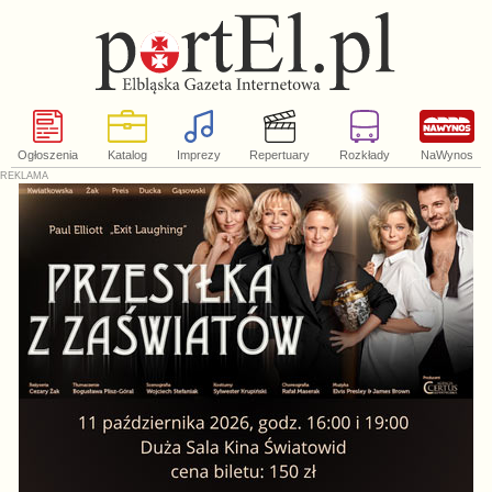
Ogłoszenia
Katalog
Imprezy
Repertuary
Rozkłady
NaWynos