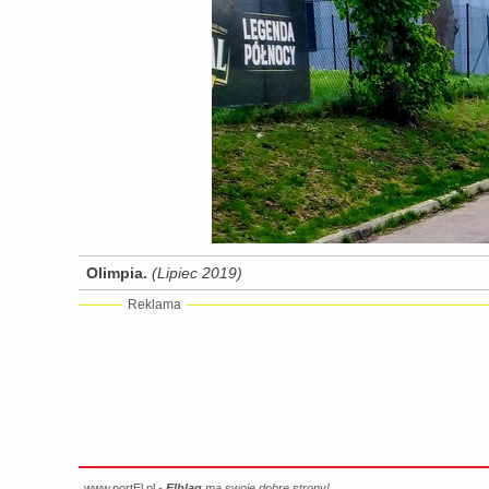
Olimpia.
(Lipiec 2019)
Reklama
www.portEl.pl -
Elbląg
ma swoje dobre strony!