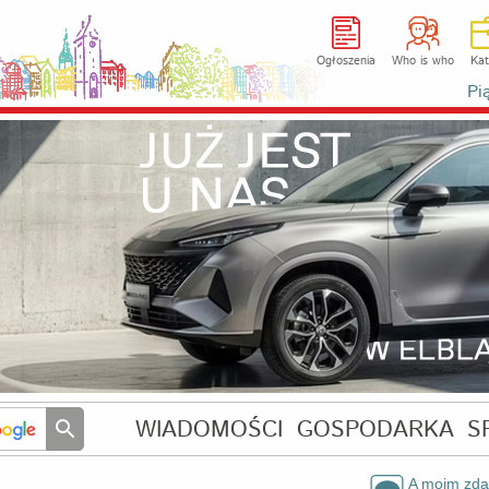
Ogłoszenia
Who is who
Kat
Pi
WIADOMOŚCI
GOSPODARKA
S
A moim zd