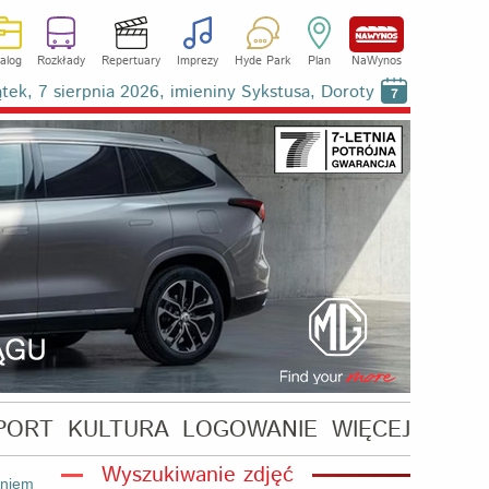
alog
Rozkłady
Repertuary
Imprezy
Hyde Park
Plan
NaWynos
ątek, 7 sierpnia 2026, imieniny Sykstusa, Doroty
7
PORT
KULTURA
LOGOWANIE
WIĘCEJ
Wyszukiwanie zdjęć
aniem