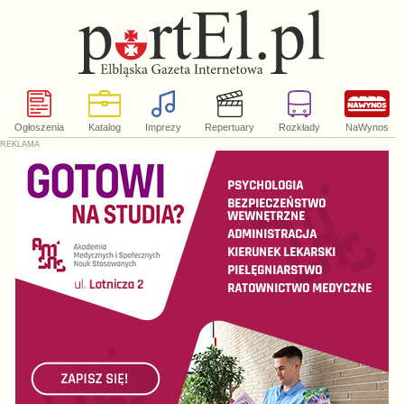
Ogłoszenia
Katalog
Imprezy
Repertuary
Rozkłady
NaWynos