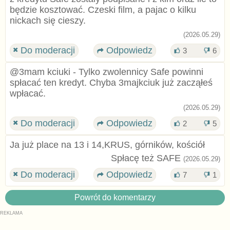
będzie kosztować. Czeski film, a pajac o kilku
nickach się cieszy.
(2026.05.29)
Do moderacji
Odpowiedz
3
6
@3mam kciuki - Tylko zwolennicy Safe powinni
spłacać ten kredyt. Chyba 3majkciuk już zacząłeś
wpłacać.
(2026.05.29)
Do moderacji
Odpowiedz
2
5
Ja już place na 13 i 14,KRUS, górników, kościół
Spłacę też SAFE
(2026.05.29)
Do moderacji
Odpowiedz
7
1
Powrót do komentarzy