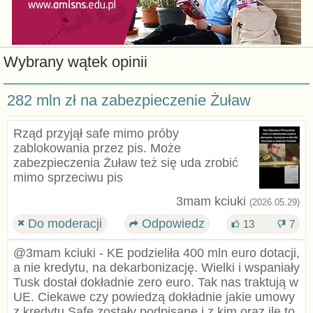
Wybrany wątek opinii
282 mln zł na zabezpieczenie Żuław
Rząd przyjął safe mimo próby
zablokowania przez pis. Może
zabezpieczenia Żuław też się uda zrobić
mimo sprzeciwu pis
3mam kciuki
(2026.05.29)
Do moderacji
Odpowiedz
13
7
@3mam kciuki - KE podzieliła 400 mln euro dotacji,
a nie kredytu, na dekarbonizację. Wielki i wspaniały
Tusk dostał dokładnie zero euro. Tak nas traktują w
UE. Ciekawe czy powiedzą dokładnie jakie umowy
z kredytu Safe zostały podpisane i z kim oraz ile to