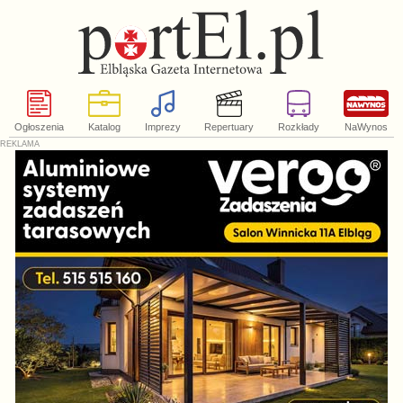
Ogłoszenia
Katalog
Imprezy
Repertuary
Rozkłady
NaWynos