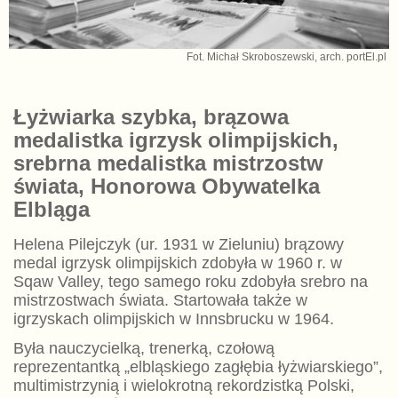
Fot. Michał Skroboszewski, arch. portEl.pl
Łyżwiarka szybka, brązowa
medalistka igrzysk olimpijskich,
srebrna medalistka mistrzostw
świata, Honorowa Obywatelka
Elbląga
Helena Pilejczyk (ur. 1931 w Zieluniu) brązowy
medal igrzysk olimpijskich zdobyła w 1960 r. w
Sqaw Valley, tego samego roku zdobyła srebro na
mistrzostwach świata. Startowała także w
igrzyskach olimpijskich w Innsbrucku w 1964.
Była nauczycielką, trenerką, czołową
reprezentantką „elbląskiego zagłębia łyżwiarskiego”,
multimistrzynią i wielokrotną rekordzistką Polski,