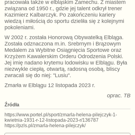
pracowała także w elbląskim Zamechu. Z miastem
związana od 1950 r., gdzie jej talent odkrył trener
Kazimierz Kalbarczyk. Po zakończeniu kariery
wiedzą i miłością do sportu dzieliła się z kolejnymi
pokoleniami.
W 2002 r. została Honorową Obywatelką Elbląga.
Została odznaczona m.in. Srebrnym i Brązowym
Medalem za Wybitne Osiągnięcia Sportowe oraz
Krzyżem Kawalerskim Orderu Odrodzenia Polski.
Jej imię nadano krytemu lodowisku w Elblągu. Była
niezwykle ciepłą, otwartą, radosną osobą, bliscy
zwracali się do niej: "Lusiu".
Zmarła w Elblągu 12 listopada 2023 r.
oprac. TB
Źródła
https://www.portel.pl/sport/zmarla-helena-pilejczyk-1-
kwietnia-1931-r-12-listopada-2023-r/136787
https://pzls.pl/zmarla-helena-pilejczyk/