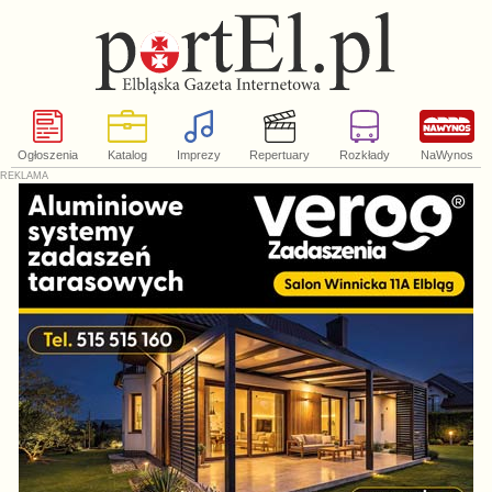
Ogłoszenia
Katalog
Imprezy
Repertuary
Rozkłady
NaWynos