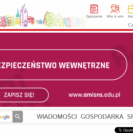
Ogłoszenia
Who is who
Kat
Cz
WIADOMOŚCI
GOSPODARKA
S