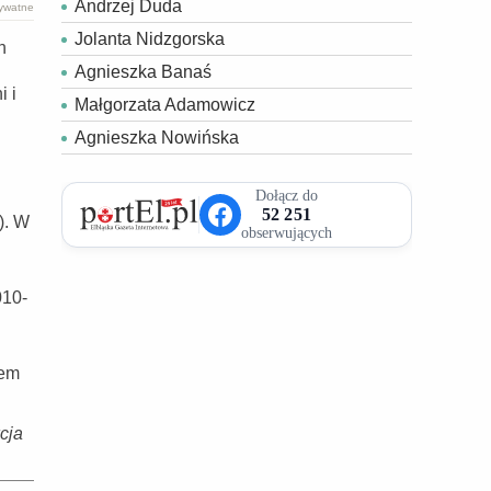
Andrzej Duda
rywatne
Jolanta Nidzgorska
h
Agnieszka Banaś
 i
Małgorzata Adamowicz
Agnieszka Nowińska
). W
010-
lem
cja