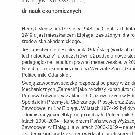
(77 lat)
dr nauk ekonomicznych
Henryk Miłosz urodził się w 1948 r. w Cieplicach koł
1949 r. jest mieszkańcem Elbląga, zasłużonym dla r
środowiska akademickiego.
Jest absolwentem Politechniki Gdańskiej (wydział m
technologiczny), ukończył również podyplomowe stu
pedagogiczne i studium prawno menedżerskie, w 200
tytuł dr nauk ekonomicznych na Wydziale Zarządzani
Politechniki Gdańskiej.
Swoją zawodową ścieżkę rozpoczął od pracy w Zak
Mechanicznych „Zamech” jako młodszy konstruktor (
Pracował również w Zakładach Gazowniczych w Elb
Spółdzielni Przemysłu Skórzanego Plastyk oraz Zas
Zawodowej nr 1 w Elblągu. W latach 1974-99 był dy
administracyjnym elbląskiego oddziału Politechniki 
latach 1998-2004 – kanclerzem Państwowej Wyższej
Zawodowej w Elblągu, a w latach 2003-2019 – nauc
akademickim, prodziekanem wydziału i profesorem El