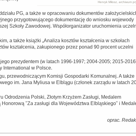
Henryk Miłosz, archiwum p
 oddziału PG, a także w opracowaniu dokumentów założycielskic
cyjnego przygotowującego dokumentację do wniosku wojewody
zej Szkoły Zawodowej. Współorganizator uruchomienia uczelni
m, a także książki „Analiza kosztów kształcenia w szkołach
tów kształcenia, zakupionego przez ponad 90 procent uczelni
ł jego prezydentem (w latach 1996-1997; 2004-2005; 2015-2016
 International w Polsce.
ągu, przewodniczącym Komisji Gospodarki Komunalnej. A także
ego im. Jana Myliusa w Elblągu (członek zarządu w latach 2
u Odrodzenia Polski, Złotym Krzyżem Zasługi, Medalem
 Honorową "Za zasługi dla Województwa Elbląskiego" i Meda
oprac. Redak