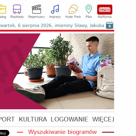
alog
Rozkłady
Repertuary
Imprezy
Hyde Park
Plan
NaWynos
wartek, 6 sierpnia 2026, imieniny Sławy, Jakuba
6
PORT
KULTURA
LOGOWANIE
WIĘCEJ
Wyszukiwanie biogramów