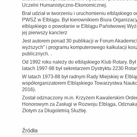
Uczelni Humanistyczno-Ekonomicznej.
Brał udział w tworzeniu i uruchomieniu elbląskiego
PWSZ w Elblągu. Był kierownikiem Biura Organiza
elbląskiego o powołanie w Elblągu Państwowej Wyżs
jej pierwszy kanclerz
Jest autorem ponad 30 publikacji w Forum Akademicki
wyższych” i programu komputerowego kalkulacji kosz
publicznych. .
Od 1992 roku należy do elbląskiego Klub Rotary. By
latach 1997-98 był sekretarzem Dystryktu 2230 Rotary
W latach 1973-88 był radnym Rady Miejskiej w Elbl
współorganizatorem Elbląskiego Towarzystwa Naukow
2016).
Został odznaczony m.in. Krzyżem Kawalerskim Order
Honorowym za Zasługi w Rozwoju Elbląga, Odznaką
Złotym za Długoletnią Służbę.
Źródła