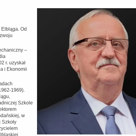
o Elbląga. Od
ozwoju
echaniczny –
dia
2 r. uzyskał
a i Ekonomii
ładach
1962-1969).
lągu,
adniczej Szkole
rektorem
Gdańskiej, w
 Szkoły
zycielem
bląskiej