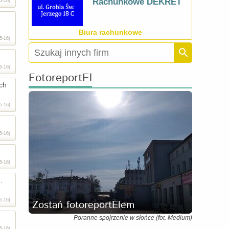
Rachunkowe DEKRET
5-16)
Biura rachunkowe
5-16)
5-16)
FotoreportEl
ich
5-16)
5-16)
5-16)
.
5-16)
Zostań fotoreportElem
Poranne spojrzenie w słońce (fot. Medium)
5-16)