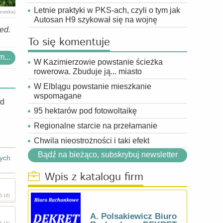
Letnie praktyki w PKS-ach, czyli o tym jak
zewska)
Autosan H9 szykował się na wojnę
red.
To się komentuje
...
W Kazimierzowie powstanie ścieżka
rowerowa. Zbuduje ją... miasto
W Elblągu powstanie mieszkanie
wspomagane
od
95 hektarów pod fotowoltaikę
Regionalne starcie na przełamanie
Chwila nieostrożności i taki efekt
Bądź na bieżąco, subskrybuj newsletter
ych
Wpis z katalogu firm
5-16)
A. Polsakiewicz Biuro