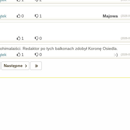
ątek
0
1
Majowa
(2026-0
1
0
(2026-0
kohimalaiści. Redaktor po tych balkonach zdobył Koronę Osiedla.
ątek
1
0
:-)
(2026-0
Następne