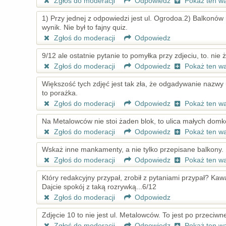
Zgłoś do moderacji
Odpowiedz
Pokaż ten w
1) Przy jednej z odpowiedzi jest ul. Ogrodoa.2) Balkonów n
wynik. Nie był to fajny quiz.
Zgłoś do moderacji
Odpowiedz
9/12 ale ostatnie pytanie to pomyłka przy zdjeciu, to. nie
Zgłoś do moderacji
Odpowiedz
Pokaż ten w
Większość tych zdjęć jest tak zła, że odgadywanie nazwy u
to porażka.
Zgłoś do moderacji
Odpowiedz
Pokaż ten w
Na Metalowców nie stoi żaden blok, to ulica małych dom
Zgłoś do moderacji
Odpowiedz
Pokaż ten w
Wskaż inne mankamenty, a nie tylko przepisane balkony.
Zgłoś do moderacji
Odpowiedz
Pokaż ten w
Który redakcyjny przypał, zrobił z pytaniami przypał? Kawa
Dajcie spokój z taką rozrywką...6/12
Zgłoś do moderacji
Odpowiedz
Zdjęcie 10 to nie jest ul. Metalowców. To jest po przeciwne
Zgłoś do moderacji
Odpowiedz
Pokaż ten w