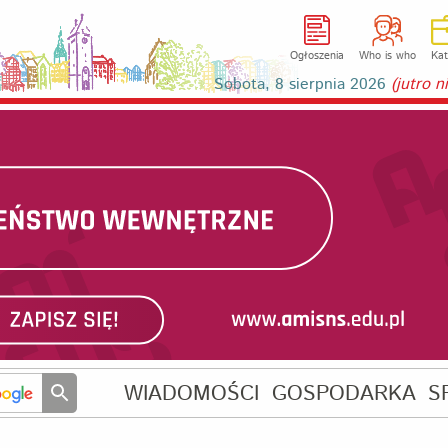
Ogłoszenia
Who is who
Kat
Sobota, 8 sierpnia 2026
(jutro 
WIADOMOŚCI
GOSPODARKA
S