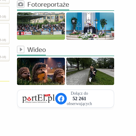
Fotoreportaże
5-16)
5-16)
Wideo
5-16)