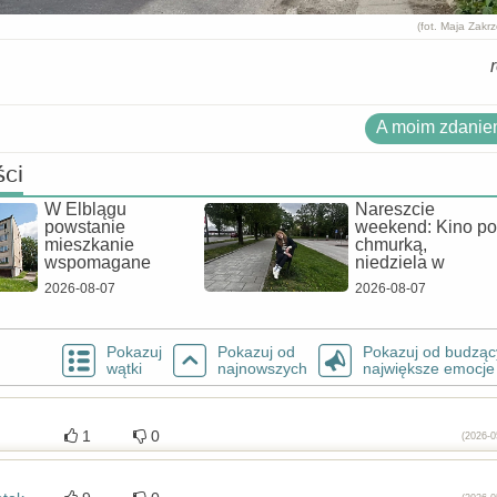
(fot. Maja Zakr
A moim zdaniem
ści
W Elblągu
Nareszcie
powstanie
weekend: Kino p
mieszkanie
chmurką,
wspomagane
niedziela w
2026-08-07
2026-08-07
Pokazuj
Pokazuj od
Pokazuj od budząc
wątki
najnowszych
największe emocje
1
0
(2026-0