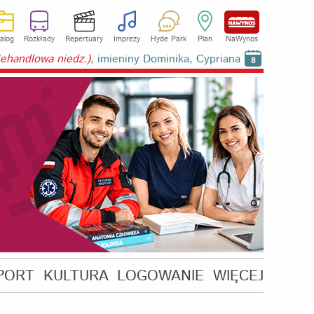
alog
Rozkłady
Repertuary
Imprezy
Hyde Park
Plan
NaWynos
niehandlowa niedz.)
, imieniny Dominika, Cypriana
8
PORT
KULTURA
LOGOWANIE
WIĘCEJ