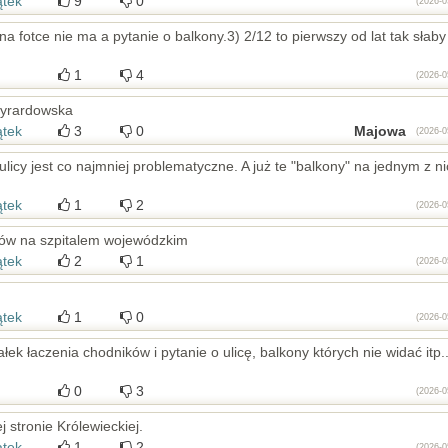
ątek
9
0
(2026-0
a fotce nie ma a pytanie o balkony.3) 2/12 to pierwszy od lat tak słaby
1
4
(2026-0
 żyrardowska
ątek
3
0
Majowa
(2026-0
licy jest co najmniej problematyczne. A już te "balkony" na jednym z n
ątek
1
2
(2026-0
ków na szpitalem wojewódzkim
ątek
2
1
(2026-0
ątek
1
0
(2026-0
łek łaczenia chodników i pytanie o ulicę, balkony których nie widać itp..
0
3
(2026-0
j stronie Królewieckiej.
ątek
1
2
(2026-0