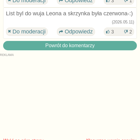
Do moderacji
Odpowiedz
3
1
List byl do wuja Leona a skrzynka była czerwona-:)
(2026.05.11)
Do moderacji
Odpowiedz
3
2
Powrót do komentarzy