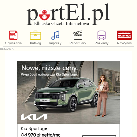
Ogłoszenia
Katalog
Imprezy
Repertuary
Rozkłady
NaWynos