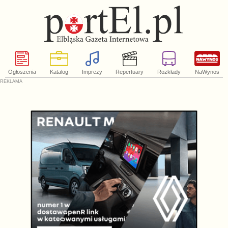
Ogłoszenia
Katalog
Imprezy
Repertuary
Rozkłady
NaWynos