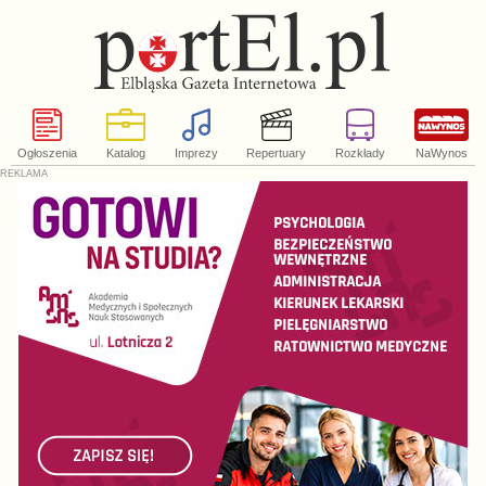
Ogłoszenia
Katalog
Imprezy
Repertuary
Rozkłady
NaWynos