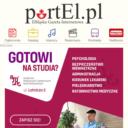
Ogłoszenia
Katalog
Imprezy
Repertuary
Rozkłady
NaWynos