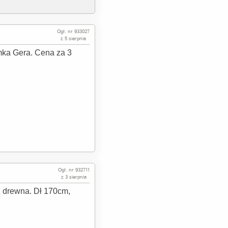
Ogł. nr 933027
z 5 sierpnia
ka Gera. Cena za 3
Ogł. nr 932711
z 3 sierpnia
z drewna. Dł 170cm,