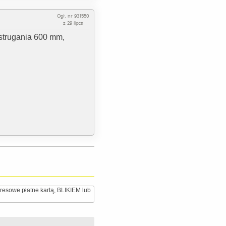
Ogł. nr 931550
z 29 lipca
strugania 600 mm,
resowe płatne kartą, BLIKIEM lub