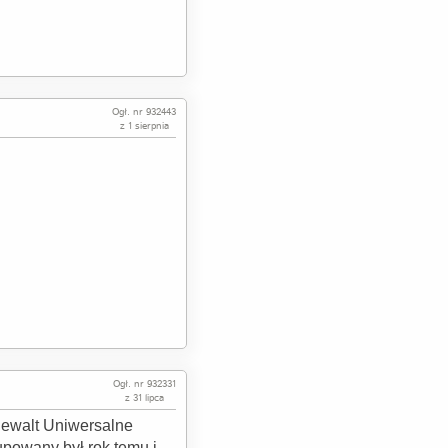
Ogł. nr 932443
z 1 sierpnia
Ogł. nr 932331
z 31 lipca
ewalt Uniwersalne
powany był rok temu i