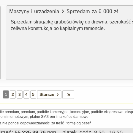
Maszyny i urządzenia
Sprzedam za 6 000 zł
Sprzedam strugarkę grubościówkę do drewna, szerokość 
żeliwna konstrukcja po kapitalnym remoncie.
1
2
3
4
5
Starsze
ite premium, premium, podbite komercyjne, komercyjne, podbite ekspresowe, eksp
wem internetowym, płatne SMS-em i na końcu darmowe.
 nie ponosi odpowiedzialności za treść i formę ogłoszeń
łoszeń:
55 235 39 76
pon. - piątek, godz. 8.30 - 16.30