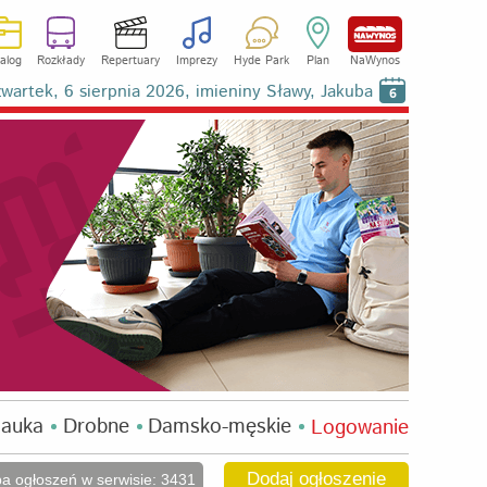
alog
Rozkłady
Repertuary
Imprezy
Hyde Park
Plan
NaWynos
wartek, 6 sierpnia 2026, imieniny Sławy, Jakuba
6
auka
Drobne
Damsko-męskie
Logowanie
Dodaj ogłoszenie
ba ogłoszeń w serwisie: 3431