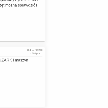
rzęt można sprawdzić i
Ogł. nr 932160
z 30 lipca
 HUZARK i maszyn