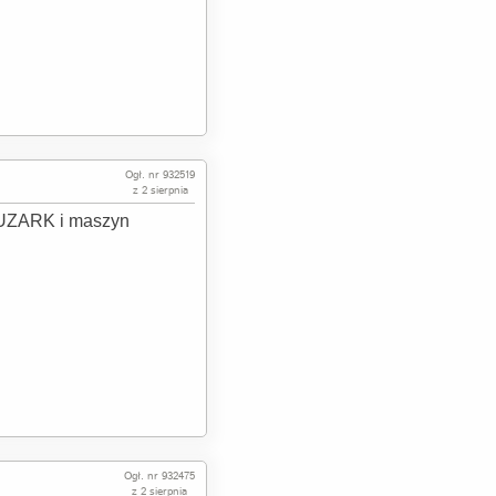
Ogł. nr 932519
z 2 sierpnia
 HUZARK i maszyn
Ogł. nr 932475
z 2 sierpnia