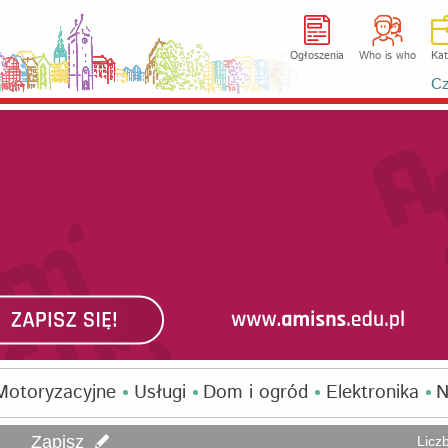
Ogłoszenia
Who is who
Kat
Cz
Motoryzacyjne
Usługi
Dom i ogród
Elektronika
N
Zapisz
Licz