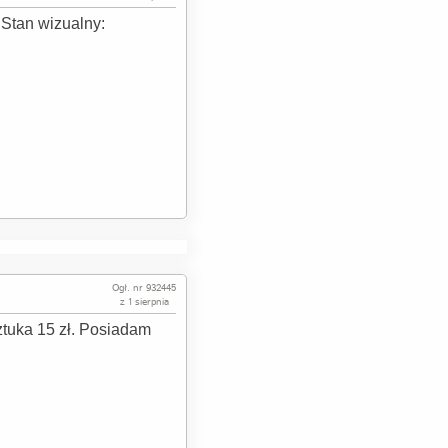
tan wizualny:
Ogł. nr 932445
z 1 sierpnia
ztuka 15 zł. Posiadam