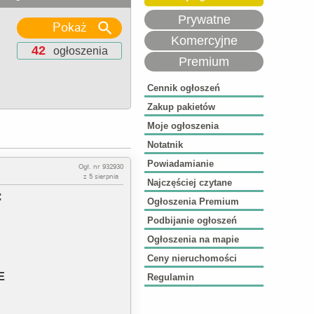
Prywatne
Pokaż
Komercyjne
42
ogłoszenia
Premium
Cennik ogłoszeń
Zakup pakietów
Moje ogłoszenia
Notatnik
Powiadamianie
Ogł. nr 932930
z 5 sierpnia
Najczęściej czytane
:
Ogłoszenia Premium
Podbijanie ogłoszeń
Ogłoszenia na mapie
Ceny nieruchomości
LE
Regulamin