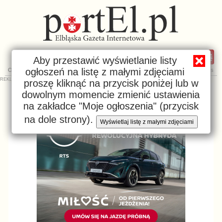
Aby przestawić wyświetlanie listy
ogłoszeń na listę z małymi zdjęciami
Ogłoszenia
Katalog
Imprezy
Repertuary
Rozkłady
NaWynos
proszę kliknąć na przycisk poniżej lub w
dowolnym momencie zmienić ustawienia
na zakładce "Moje ogłoszenia" (przycisk
na dole strony).
Wyświetlaj listę z małymi zdjęciami