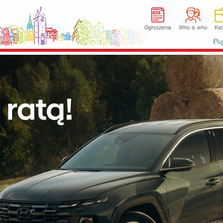
Ogłoszenia
Who is who
Kat
Pi