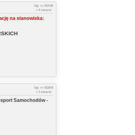
Ogł. nr 933136
z 6 sierpnia
cję na stanowiska:
RSKICH
Ogł. nr 932616
z 3 sierpnia
nsport Samochodów -