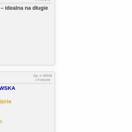
– Idealna na długie
Ogł. nr 933126
z 6 sierpnia
EWSKA
jęcia
o