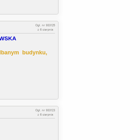
Ogł. nr 933125
z 6 sierpnia
EWSKA
adbanym budynku,
Ogł. nr 933123
z 6 sierpnia