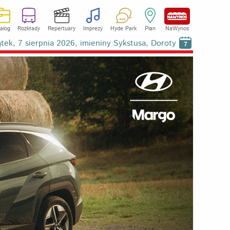
alog
Rozkłady
Repertuary
Imprezy
Hyde Park
Plan
NaWynos
ątek, 7 sierpnia 2026, imieniny Sykstusa, Doroty
7