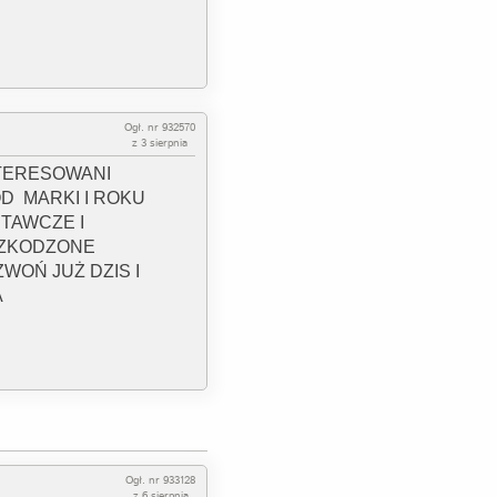
Ogł. nr 932570
z 3 sierpnia
NTERESOWANI
D MARKI I ROKU
TAWCZE I
SZKODZONE
WOŃ JUŻ DZIS I
A
Ogł. nr 933128
z 6 sierpnia