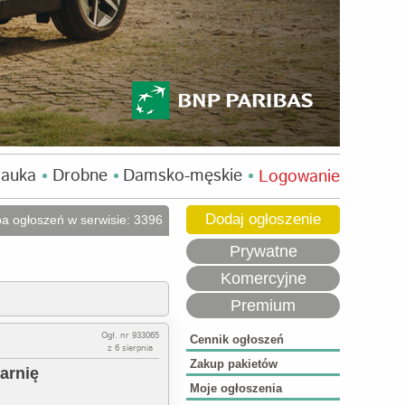
auka
Drobne
Damsko-męskie
Logowanie
Dodaj ogłoszenie
ba ogłoszeń w serwisie: 3396
Prywatne
Komercyjne
Premium
Ogł. nr 933065
Cennik ogłoszeń
z 6 sierpnia
Zakup pakietów
arnię
Moje ogłoszenia