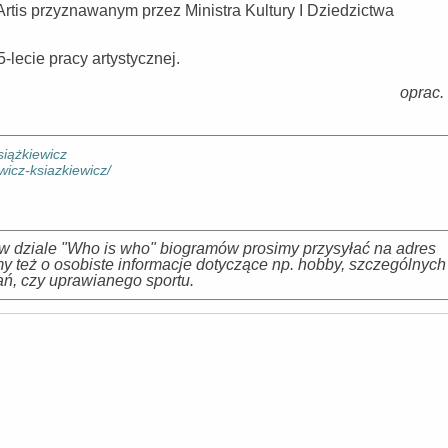
rtis przyznawanym przez Ministra Kultury I Dziedzictwa
lecie pracy artystycznej.
oprac.
siążkiewicz
ewicz-ksiazkiewicz/
 dziale "Who is who" biogramów prosimy przysyłać na adres
y też o osobiste informacje dotyczące np. hobby, szczególnych
ń, czy uprawianego sportu.