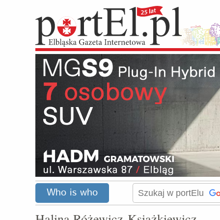
Who is who
Halina Różewicz-Książkiewicz