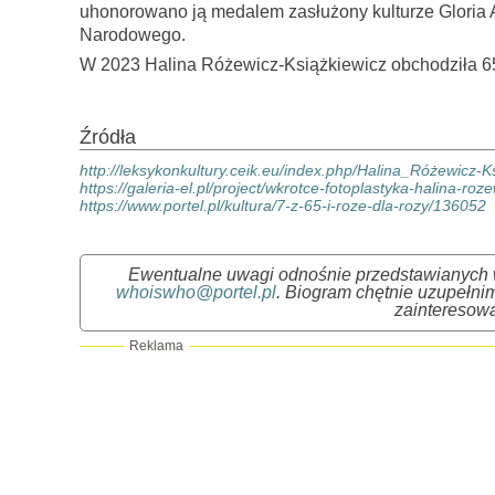
uhonorowano ją medalem zasłużony kulturze Gloria A
Narodowego.
W 2023 Halina Różewicz-Książkiewicz obchodziła 65-
Źródła
http://leksykonkultury.ceik.eu/index.php/Halina_Różewicz-K
https://galeria-el.pl/project/wkrotce-fotoplastyka-halina-roz
https://www.portel.pl/kultura/7-z-65-i-roze-dla-rozy/136052
Ewentualne uwagi odnośnie przedstawianych w
whoiswho@portel.pl
. Biogram chętnie uzupełnim
zainteresowa
Reklama