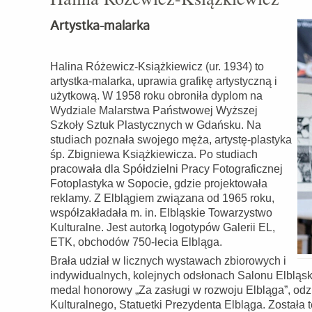
Artystka-malarka
Halina Różewicz-Książkiewicz (ur. 1934) to
artystka-malarka, uprawia grafikę artystyczną i
użytkową. W 1958 roku obroniła dyplom na
Wydziale Malarstwa Państwowej Wyższej
Szkoły Sztuk Plastycznych w Gdańsku. Na
studiach poznała swojego męża, artystę-plastyka
śp. Zbigniewa Książkiewicza. Po studiach
pracowała dla Spółdzielni Pracy Fotograficznej
Fotoplastyka w Sopocie, gdzie projektowała
reklamy. Z Elblągiem związana od 1965 roku,
współzakładała m. in. Elbląskie Towarzystwo
Kulturalne. Jest autorką logotypów Galerii EL,
ETK, obchodów 750-lecia Elbląga.
Brała udział w licznych wystawach zbiorowych i
indywidualnych, kolejnych odsłonach Salonu Elbląskie
medal honorowy „Za zasługi w rozwoju Elbląga”, odz
Kulturalnego, Statuetki Prezydenta Elbląga. Został