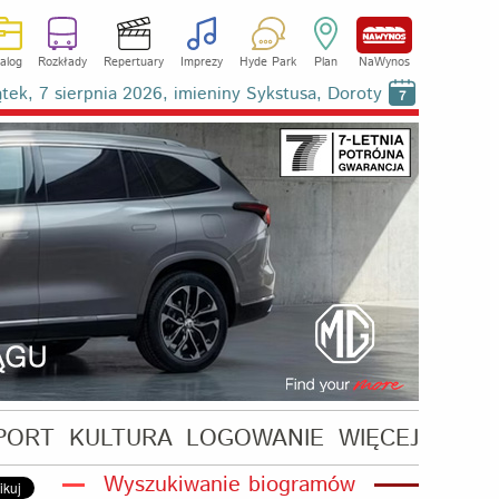
alog
Rozkłady
Repertuary
Imprezy
Hyde Park
Plan
NaWynos
ątek, 7 sierpnia 2026, imieniny Sykstusa, Doroty
7
PORT
KULTURA
LOGOWANIE
WIĘCEJ
Wyszukiwanie biogramów