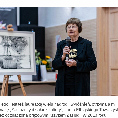
go, jest też laureatką wielu nagród i wyróżnień, otrzymała m. i
nakę „Zasłużony działacz kultury”, Lauru Elbląskiego Towarzys
a też odznaczona brązowym Krzyżem Zasługi. W 2013 roku