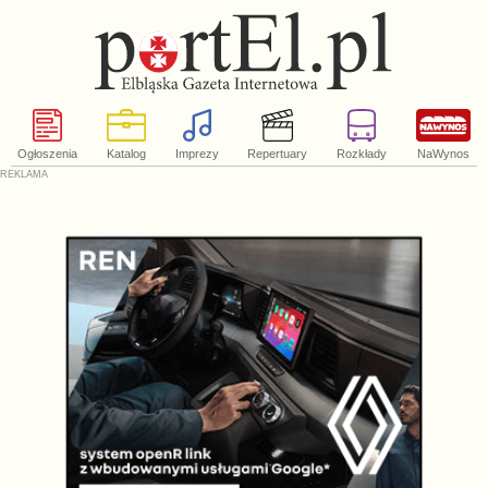
Ogłoszenia
Katalog
Imprezy
Repertuary
Rozkłady
NaWynos