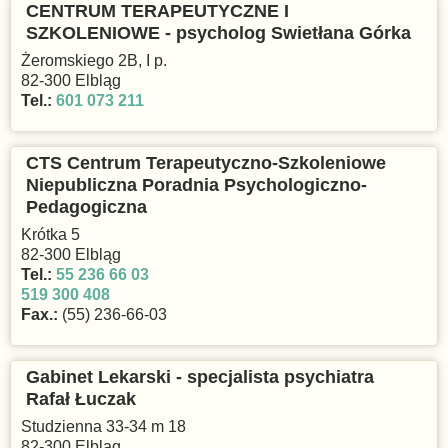
CENTRUM TERAPEUTYCZNE I
SZKOLENIOWE - psycholog Swietłana Górka
Żeromskiego 2B, I p.
82-300 Elbląg
Tel.:
601 073 211
CTS Centrum Terapeutyczno-Szkoleniowe
Niepubliczna Poradnia Psychologiczno-
Pedagogiczna
Krótka 5
82-300 Elbląg
Tel.:
55 236 66 03
519 300 408
Fax.:
(55) 236-66-03
Gabinet Lekarski - specjalista psychiatra
Rafał Łuczak
Studzienna 33-34 m 18
82-300 Elbląg