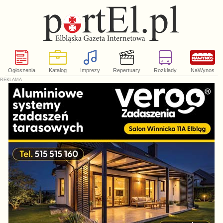
Ogłoszenia
Katalog
Imprezy
Repertuary
Rozkłady
NaWynos