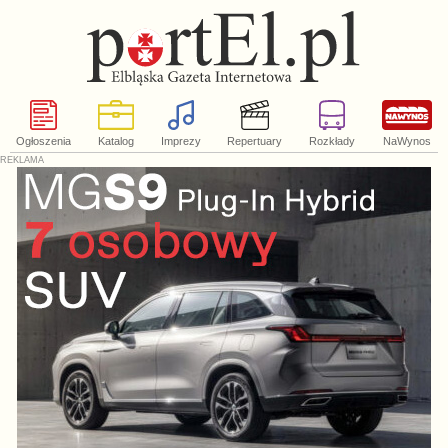
Ogłoszenia
Katalog
Imprezy
Repertuary
Rozkłady
NaWynos