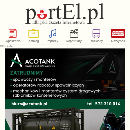
Ogłoszenia
Katalog
Imprezy
Repertuary
Rozkłady
NaWynos