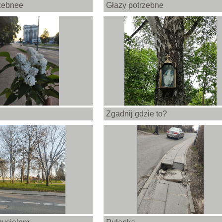
zebnee
Głazy potrzebne
Zgadnij gdzie to?