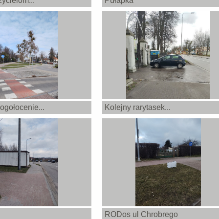
ycielom...
Pułapka
ogołocenie...
Kolejny rarytasek...
RODos ul Chrobrego