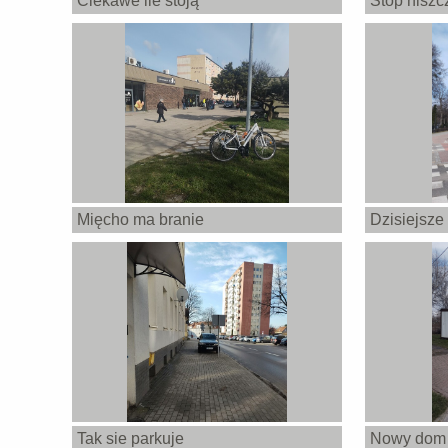
Ciekawe ile stoją
Stop niszcz
Mięcho ma branie
Dzisiejsze 
Tak sie parkuje
Nowy dom