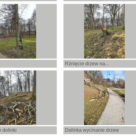
Rżnięcie drzew na...
 dolinki
Dolinka wycinanie drzew