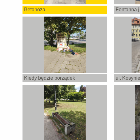
Betonoza
Fontanna ju
Kiedy będzie porządek
ul. Kosyni