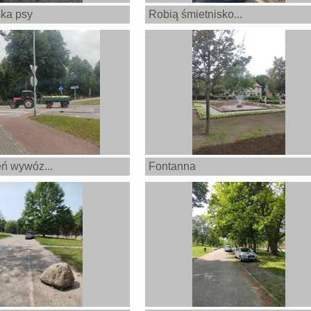
ka psy
Robią śmietnisko...
eń wywóz...
Fontanna