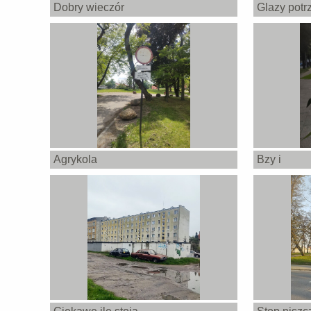
Dobry wieczór
Glazy potr
Agrykola
Bzy i