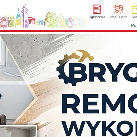
Ogłoszenia
Who is who
Kat
Pi