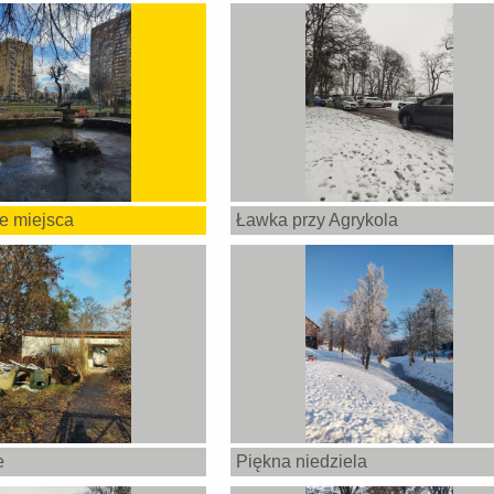
e miejsca
Ławka przy Agrykola
e
Piękna niedziela