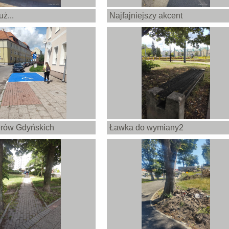
ż...
Najfajniejszy akcent
erów Gdyńskich
Ławka do wymiany2