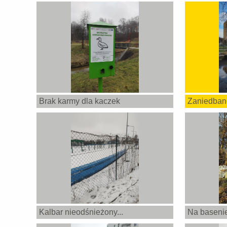
Brak karmy dla kaczek
Zaniedban
Kalbar nieodśnieżony...
Na baseni