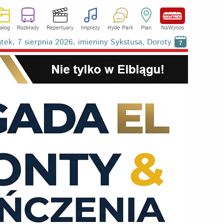
alog
Rozkłady
Repertuary
Imprezy
Hyde Park
Plan
NaWynos
ątek, 7 sierpnia 2026, imieniny Sykstusa, Doroty
7