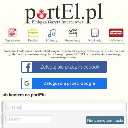
Ogłoszenia
Katalog
Imprezy
Repertuary
Rozkłady
NaWynos
Założenie konta przez Facebooka/Googla oznacza akceptację treści
regulaminu Konta
oraz
zgodę na przetwarzanie danych osobowych przez SOFTEL s.c. w związku z realizacją
zamawianych usług.
lub kontem na portElu
E-mail
Hasło
Nie pamiętam hasła