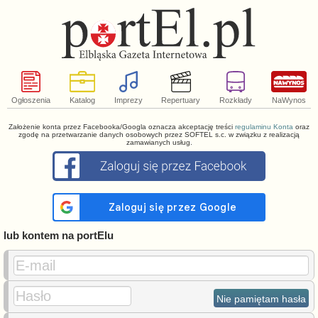
Ogłoszenia
Katalog
Imprezy
Repertuary
Rozkłady
NaWynos
Założenie konta przez Facebooka/Googla oznacza akceptację treści
regulaminu Konta
oraz
zgodę na przetwarzanie danych osobowych przez SOFTEL s.c. w związku z realizacją
zamawianych usług.
lub kontem na portElu
E-mail
Hasło
Nie pamiętam hasła