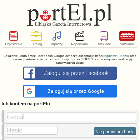
Ogłoszenia
Katalog
Imprezy
Repertuary
Rozkłady
NaWynos
Założenie konta przez Facebooka/Googla oznacza akceptację treści
regulaminu Konta
oraz
zgodę na przetwarzanie danych osobowych przez SOFTEL s.c. w związku z realizacją
zamawianych usług.
lub kontem na portElu
E-mail
Hasło
Nie pamiętam hasła