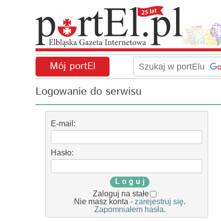
Mój portEl
Logowanie do serwisu
E-mail:
Hasło:
L o g u j
Zaloguj na stałe
Nie masz konta -
zarejestruj się
.
Zapomniałem hasła
.