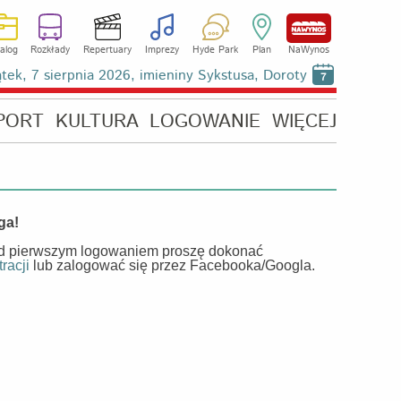
alog
Rozkłady
Repertuary
Imprezy
Hyde Park
Plan
NaWynos
ątek, 7 sierpnia 2026, imieniny Sykstusa, Doroty
7
PORT
KULTURA
LOGOWANIE
WIĘCEJ
ga!
d pierwszym logowaniem proszę dokonać
tracji
lub zalogować się przez Facebooka/Googla.