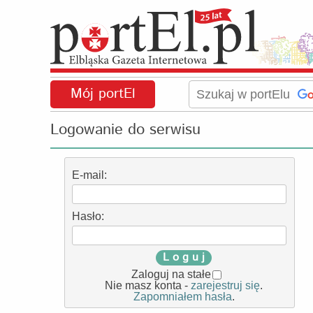
Mój portEl
Logowanie do serwisu
E-mail:
Hasło:
L o g u j
Zaloguj na stałe
Nie masz konta -
zarejestruj się
.
Zapomniałem hasła
.