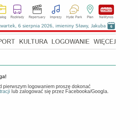
alog
Rozkłady
Repertuary
Imprezy
Hyde Park
Plan
NaWynos
wartek, 6 sierpnia 2026, imieniny Sławy, Jakuba
6
PORT
KULTURA
LOGOWANIE
WIĘCEJ
ga!
d pierwszym logowaniem proszę dokonać
tracji
lub zalogować się przez Facebooka/Googla.