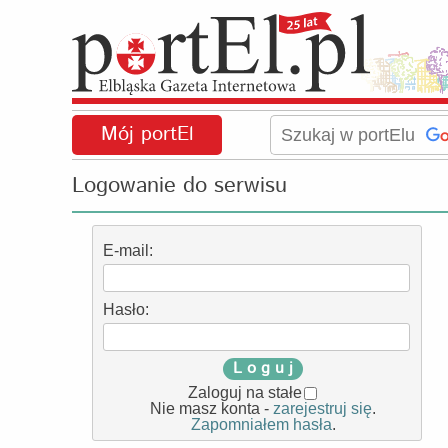
Mój portEl
Logowanie do serwisu
E-mail:
Hasło:
L o g u j
Zaloguj na stałe
Nie masz konta -
zarejestruj się
.
Zapomniałem hasła
.