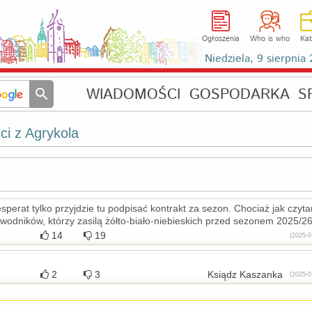
Ogłoszenia
Who is who
Kat
Niedziela, 9 sierpni
WIADOMOŚCI
GOSPODARKA
S
ści z Agrykola
sperat tylko przyjdzie tu podpisać kontrakt za sezon. Chociaż jak czyt
wodników, którzy zasilą żółto-biało-niebieskich przed sezonem 2025/2
14
19
(2025-0
2
3
Ksiądz Kaszanka
(2025-0