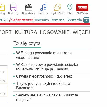
alog
Rozkłady
Repertuary
Imprezy
Hyde Park
Plan
NaWynos
a 2026
(niehandlowa)
, imieniny Romana, Ryszarda
9
PORT
KULTURA
LOGOWANIE
WIĘCEJ
To się czyta
W Elblągu powstanie mieszkanie
wspomagane
W Kazimierzowie powstanie ścieżka
rowerowa. Zbuduje ją... miasto
amy
6
Chwila nieostrożności i taki efekt
7-18)
Trzy w jednym, czyli niedziela w
Bażantarni
7-18)
Sekrety alei Grunwaldzkiej. Znasz te
miejsca?