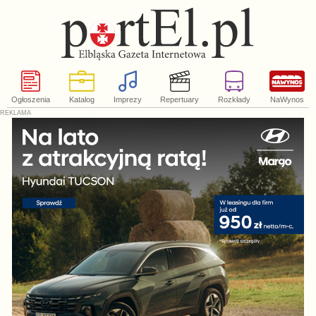
Ogłoszenia
Katalog
Imprezy
Repertuary
Rozkłady
NaWynos