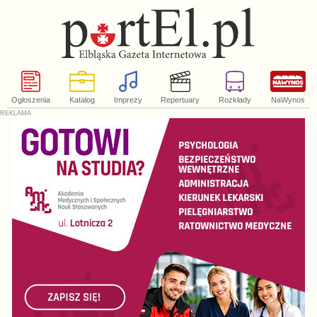
Ogłoszenia
Katalog
Imprezy
Repertuary
Rozkłady
NaWynos