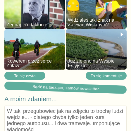
Widziałeś taki znak na
Żegnaj, Redaktorze!
Zalewie Wiślanym? ...
Rowerem przez serce
Już zielono na Wyspie
Żuław
Estyjskiej
To się czyta
To się komentuje
Bądź na bieżąco, zamów newsletter
A moim zdaniem...
W taki przegubowiec jak na zdjęciu to trochę ludzi
wejdzie... - dlatego chyba tylko jeden kurs
jednego autobusu... i dwa tramwaje. Imponujące
wiadomości.