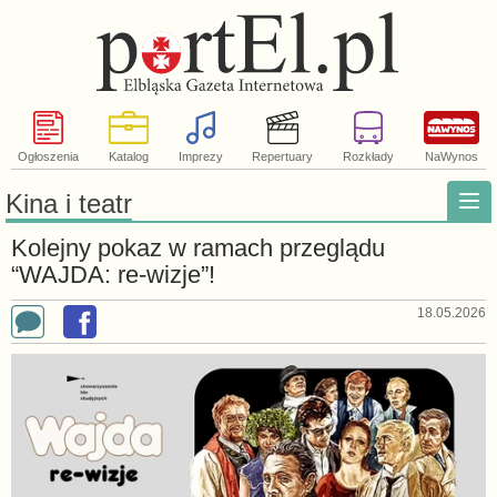
Ogłoszenia
Katalog
Imprezy
Repertuary
Rozkłady
NaWynos
Kina i teatr
Kolejny pokaz w ramach przeglądu
“WAJDA: re-wizje”!
18.05.2026