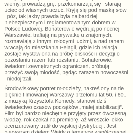
wiemy, prowadzą grę, przekomarzają się i starają
uciec od własnych uczuć. Kryją się pod maską słów
i póz, tak jakby prawda była najbardziej
niebezpiecznym i reglamentowanym dobrem w
Polsce Ludowej. Bohaterowie wędrują po nocnej
Warszawie, trafiają na prywatkę u znajomych,
rozmawiają z innymi młodymi ludźmi, a nad ranem
wracają do mieszkania Pelagii, gdzie ich relacja
zostaje wystawiona na próbę bliskości i decyzji o
pozostaniu razem lub rozstaniu. Bohaterowie,
świadomi zewnętrznych ograniczeń, próbują
przeżyć swoją młodość, będąc zarazem nowocześni
i niedojrzali.
Środowiskowy portret młodzieży, nakreślony na tle
pięknie filmowanej Warszawy przełomu lat 50. i 60.,
z muzyką Krzysztofa Komedy, stanowi dziś
świadectwo czasów początków „małej stabilizacji”.
Film był bardzo niechętnie przyjęty przez ówczesną
władzę, rok czekał na premierę, aż wreszcie lekko
ocenzurowany trafił do wąskiej dystrybucji. Jest
pierwszym dziełem Wajdy o tematyce współczesnej