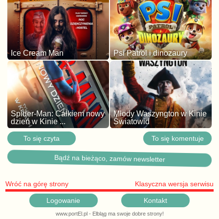
Ice Cream Man
Psi Patrol i dinozaury
Spider-Man: Całkiem nowy
Młody Waszyngton w Kinie
dzień w Kinie ...
Światowid
To się czyta
To się komentuje
Bądź na bieżąco, zamów newsletter
Wróć na górę strony
Klasyczna wersja serwisu
Logowanie
Kontakt
www.portEl.pl - Elbląg ma swoje dobre strony!