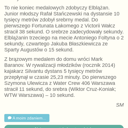
To nie koniec medalowych zdobyczy Elblążan.
Junior młodszy Rafał Stańczewski na dystansie 10
tysięcy metrów zdobył srebrny medal. Do
pierwszego Fortunata Łakomego z Victorii Wałcz
stracił 38 sekund. O srebrze zadecydowały sekundy.
Elblążanin trzeciego na mecie Antoniego Foltyna o 2
sekundy, czwartego Jakuba Błaszkiewicza ze
Sparty Augustów o 15 sekund.
Z brązowym medalem do domu wróci Mark
Baranov. W rywalizacji młodzików (rocznik 2014)
kajakarz Silvantu dystans 5 tysięcy metrów
przepłynął w czasie 25,23 minuty. Do pierwszego
Szymona Ulewicza z Water Crew 406 Warszawa
stracił 11 sekund, do srebra (Wiktor Cruz-Koniak;
WTW Warszawa) – 10 sekund.
SM
A moim zdaniem...