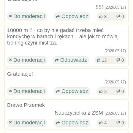
!!!!!
(2026.05.17)
Do moderacji
Odpowiedz
8
0
10000 m ? - co by nie gadać trzeba mieć
kondychę w barach i rękach... ale jak to mówią
trening czyni mistrza.
(2026.05.17)
Do moderacji
Odpowiedz
13
0
Gratulacje!
(2026.05.17)
Do moderacji
Odpowiedz
3
0
Brawo Przemek
Nauczycielka z ZSM
(2026.05.17)
Do moderacji
Odpowiedz
4
0