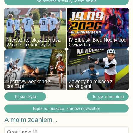
Najnowsze artykuły w tym dziale
Nieważne, jak zaczynasz.
IV Elbląski Bieg Nocny pod
Ważne, jak kończysz
Gwiazdami - ...
Sportowy weekend z
Zawody na rolkach z
portEl.pl
Wikingami
To się czyta
To się komentuje
Bądź na bieżąco, zamów newsletter
A moim zdaniem...
Gratulacje !!!