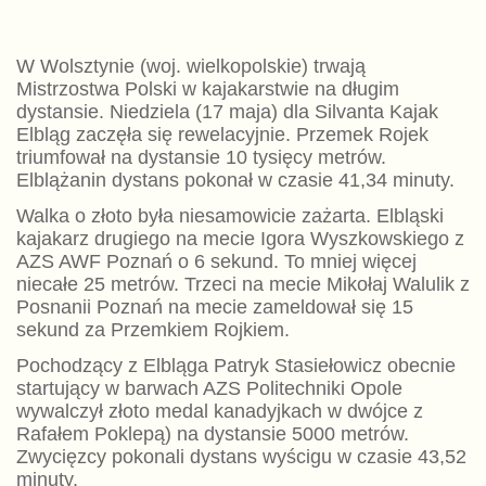
W Wolsztynie (woj. wielkopolskie) trwają
Mistrzostwa Polski w kajakarstwie na długim
dystansie. Niedziela (17 maja) dla Silvanta Kajak
Elbląg zaczęła się rewelacyjnie. Przemek Rojek
triumfował na dystansie 10 tysięcy metrów.
Elblążanin dystans pokonał w czasie 41,34 minuty.
Walka o złoto była niesamowicie zażarta. Elbląski
kajakarz drugiego na mecie Igora Wyszkowskiego z
AZS AWF Poznań o 6 sekund. To mniej więcej
niecałe 25 metrów. Trzeci na mecie Mikołaj Walulik z
Posnanii Poznań na mecie zameldował się 15
sekund za Przemkiem Rojkiem.
Pochodzący z Elbląga Patryk Stasiełowicz obecnie
startujący w barwach AZS Politechniki Opole
wywalczył złoto medal kanadyjkach w dwójce z
Rafałem Poklepą) na dystansie 5000 metrów.
Zwycięzcy pokonali dystans wyścigu w czasie 43,52
minuty.