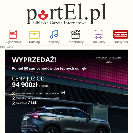
Ogłoszenia
Katalog
Imprezy
Repertuary
Rozkłady
NaWynos