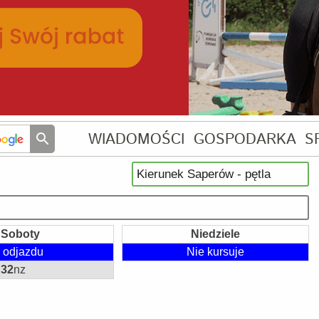
WIADOMOŚCI
GOSPODARKA
S
Kierunek Saperów - pętla
Soboty
Niedziele
 odjazdu
Nie kursuje
32
nz