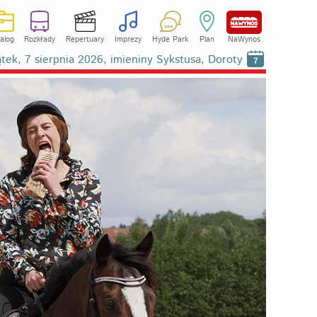
alog
Rozkłady
Repertuary
Imprezy
Hyde Park
Plan
NaWynos
ątek, 7 sierpnia 2026, imieniny Sykstusa, Doroty
7