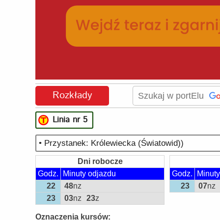
Rozkłady
Linia nr 5
• Przystanek: Królewiecka (Światowid))
Dni robocze
Godz.
Minuty odjazdu
Godz.
Minuty
22
48
nz
23
07
nz
23
03
nz
23
z
Oznaczenia kursów: