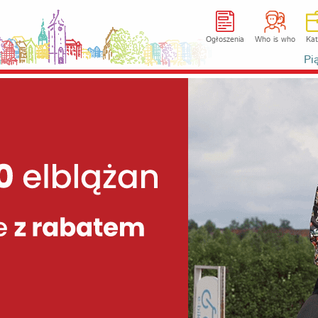
Ogłoszenia
Who is who
Kat
Pi