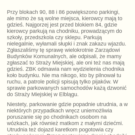
Przy blokach 90, 88 i 86 powiększono parkingi,
ale mimo że są wolne miejsca, kierowcy mają to
gdzieś. Najgorzej jest przed blokiem 84, gdzie
kierowcy parkują na chodniku, prowadzącym do
szkoły, przedszkola czy sklepu. Parkują
nielegalnie, wyłamali słupki i znak zakazu wjazdu.
Zgłaszaliśmy tę sprawę wielokrotnie Zarządowi
Budynków Komunalnych, ale odpisali, że mamy
zgłaszać to Straży Miejskiej, ale oni też nas mają
gdzieś. ZBK odmawia nam wydzielenia chodnika
koło budynku. Nie ma nikogo, kto by pilnował tu
ruchu, a patrole policji spisują tylko pijaków. W
sprawie parkowanych samochodów każą dzwonić
do Straży Miejskiej w Elblągu.
Niestety, parkowanie gdzie popadnie utrudnia, a w
niektórych przypadkach wręcz uniemożliwia
poruszanie się po chodnikach osobom na
wózkach, jak również matkom z małymi dziećmi.
Utrudnia też dojazd karetkom pogotowia czy