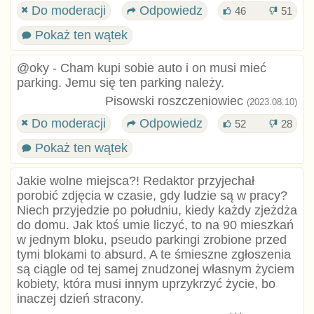
Do moderacji
Odpowiedz
46
51
Pokaż ten wątek
@oky - Cham kupi sobie auto i on musi mieć
parking. Jemu się ten parking należy.
Pisowski roszczeniowiec
(2023.08.10)
Do moderacji
Odpowiedz
52
28
Pokaż ten wątek
Jakie wolne miejsca?! Redaktor przyjechał
porobić zdjęcia w czasie, gdy ludzie są w pracy?
Niech przyjedzie po południu, kiedy każdy zjeżdża
do domu. Jak ktoś umie liczyć, to na 90 mieszkań
w jednym bloku, pseudo parkingi zrobione przed
tymi blokami to absurd. A te śmieszne zgłoszenia
są ciągle od tej samej znudzonej własnym życiem
kobiety, która musi innym uprzykrzyć życie, bo
inaczej dzień stracony.