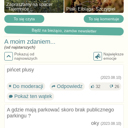
Zapraszamy na spacer
"Tajemnice ...
Ptaki Elbląga: Szczygieł
To się czyta
To się komentuje
Bądź na bieżąco, zamów newsletter
A moim zdaniem...
(od najstarszych)
Pokazuj od
Największe
najnowszych
emocje
pińcet plusy
(2023.08.10)
Do moderacji
Odpowiedz
32
26
Pokaż ten wątek
A gdzie mają parkować skoro brak publicznego
parkingu ?
oky
(2023.08.10)