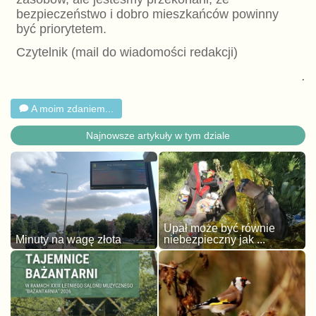
bezpieczeństwo i dobro mieszkańców powinny
być priorytetem.
Czytelnik (mail do wiadomości redakcji)
.
A moim zdaniem...
Najnowsze artykuły w tym dziale
Upał może być równie
Minuty na wagę złota
niebezpieczny jak ...