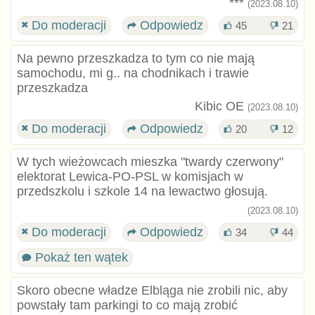
***
(2023.08.10)
Do moderacji
Odpowiedz
45
21
Na pewno przeszkadza to tym co nie mają
samochodu, mi g.. na chodnikach i trawie
przeszkadza
Kibic OE
(2023.08.10)
Do moderacji
Odpowiedz
20
12
W tych wieżowcach mieszka "twardy czerwony"
elektorat Lewica-PO-PSL w komisjach w
przedszkolu i szkole 14 na lewactwo głosują.
(2023.08.10)
Do moderacji
Odpowiedz
34
44
Pokaż ten wątek
Skoro obecne władze Elbląga nie zrobili nic, aby
powstały tam parkingi to co mają zrobić