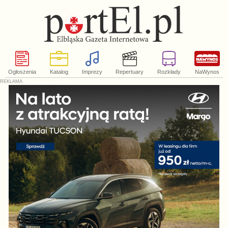
Ogłoszenia
Katalog
Imprezy
Repertuary
Rozkłady
NaWynos