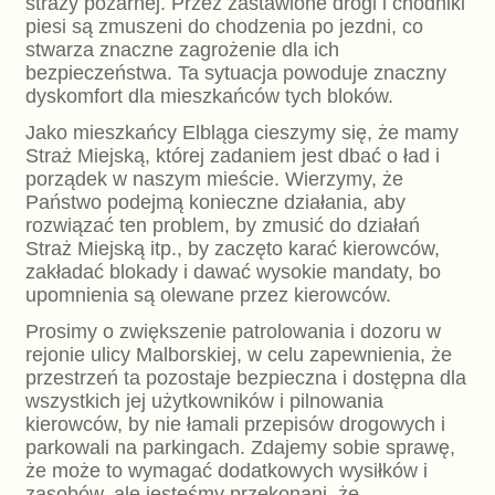
straży pożarnej. Przez zastawione drogi i chodniki
piesi są zmuszeni do chodzenia po jezdni, co
stwarza znaczne zagrożenie dla ich
bezpieczeństwa. Ta sytuacja powoduje znaczny
dyskomfort dla mieszkańców tych bloków.
Jako mieszkańcy Elbląga cieszymy się, że mamy
Straż Miejską, której zadaniem jest dbać o ład i
porządek w naszym mieście. Wierzymy, że
Państwo podejmą konieczne działania, aby
rozwiązać ten problem, by zmusić do działań
Straż Miejską itp., by zaczęto karać kierowców,
zakładać blokady i dawać wysokie mandaty, bo
upomnienia są olewane przez kierowców.
Prosimy o zwiększenie patrolowania i dozoru w
rejonie ulicy Malborskiej, w celu zapewnienia, że
przestrzeń ta pozostaje bezpieczna i dostępna dla
wszystkich jej użytkowników i pilnowania
kierowców, by nie łamali przepisów drogowych i
parkowali na parkingach. Zdajemy sobie sprawę,
że może to wymagać dodatkowych wysiłków i
zasobów, ale jesteśmy przekonani, że