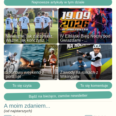
Najnowsze artykuły w tym dziale
Nieważne, jak zaczynasz.
IV Elbląski Bieg Nocny pod
Ważne, jak kończysz
Gwiazdami - ...
Sportowy weekend z
Zawody na rolkach z
portEl.pl
Wikingami
To się czyta
To się komentuje
Bądź na bieżąco, zamów newsletter
A moim zdaniem...
(od najstarszych)