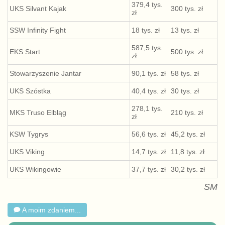
379,4 tys.
UKS Silvant Kajak
300 tys. zł
zł
SSW Infinity Fight
18 tys. zł
13 tys. zł
587,5 tys.
EKS Start
500 tys. zł
zł
Stowarzyszenie Jantar
90,1 tys. zł
58 tys. zł
UKS Szóstka
40,4 tys. zł
30 tys. zł
278,1 tys.
MKS Truso Elbląg
210 tys. zł
zł
KSW Tygrys
56,6 tys. zł
45,2 tys. zł
UKS Viking
14,7 tys. zł
11,8 tys. zł
UKS Wikingowie
37,7 tys. zł
30,2 tys. zł
SM
A moim zdaniem...