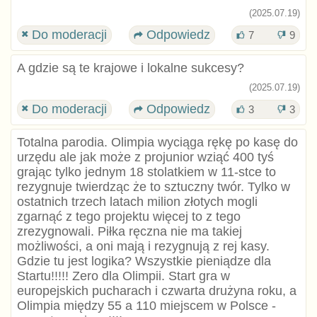
(2025.07.19)
Do moderacji
Odpowiedz
7
9
A gdzie są te krajowe i lokalne sukcesy?
(2025.07.19)
Do moderacji
Odpowiedz
3
3
Totalna parodia. Olimpia wyciąga rękę po kasę do
urzędu ale jak może z projunior wziąć 400 tyś
grając tylko jednym 18 stolatkiem w 11-stce to
rezygnuje twierdząc że to sztuczny twór. Tylko w
ostatnich trzech latach milion złotych mogli
zgarnąć z tego projektu więcej to z tego
zrezygnowali. Piłka ręczna nie ma takiej
możliwości, a oni mają i rezygnują z rej kasy.
Gdzie tu jest logika? Wszystkie pieniądze dla
Startu!!!!! Zero dla Olimpii. Start gra w
europejskich pucharach i czwarta drużyna roku, a
Olimpia między 55 a 110 miejscem w Polsce -