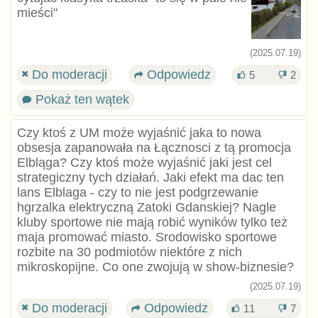
mieści"
(2025.07.19)
Do moderacji
Odpowiedz
5
2
Pokaż ten wątek
Czy ktoś z UM może wyjaśnić jaka to nowa
obsesja zapanowała na Łącznosci z tą promocja
Elbląga? Czy ktoś może wyjaśnić jaki jest cel
strategiczny tych działań. Jaki efekt ma dac ten
lans Elblaga - czy to nie jest podgrzewanie
hgrzalka elektryczną Zatoki Gdanskiej? Nagle
kluby sportowe nie mają robić wyników tylko też
maja promować miasto. Srodowisko sportowe
rozbite na 30 podmiotów niektóre z nich
mikroskopijne. Co one zwojują w show-biznesie?
(2025.07.19)
Do moderacji
Odpowiedz
11
7