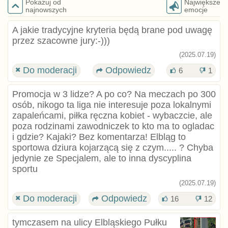
Pokazuj od
Największe
najnowszych
emocje
A jakie tradycyjne kryteria będą brane pod uwagę
przez szacowne jury:-)))
(2025.07.19)
Do moderacji
Odpowiedz
6
1
Promocja w 3 lidze? A po co? Na meczach po 300
osób, nikogo ta liga nie interesuje poza lokalnymi
zapaleńcami, piłka ręczna kobiet - wybaczcie, ale
poza rodzinami zawodniczek to kto ma to ogladac
i gdzie? Kajaki? Bez komentarza! Elbląg to
sportowa dziura kojarzącą się z czym..... ? Chyba
jedynie ze Specjalem, ale to inna dyscyplina
sportu
(2025.07.19)
Do moderacji
Odpowiedz
16
12
tymczasem na ulicy Elbląskiego Pułku