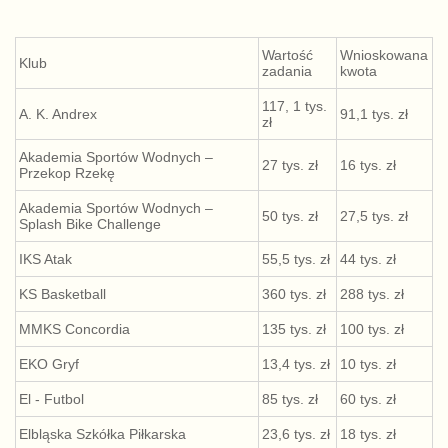
Wartość
Wnioskowana
Klub
zadania
kwota
117, 1 tys.
A. K. Andrex
91,1 tys. zł
zł
Akademia Sportów Wodnych –
27 tys. zł
16 tys. zł
Przekop Rzekę
Akademia Sportów Wodnych –
50 tys. zł
27,5 tys. zł
Splash Bike Challenge
IKS Atak
55,5 tys. zł
44 tys. zł
KS Basketball
360 tys. zł
288 tys. zł
MMKS Concordia
135 tys. zł
100 tys. zł
EKO Gryf
13,4 tys. zł
10 tys. zł
El - Futbol
85 tys. zł
60 tys. zł
Elbląska Szkółka Piłkarska
23,6 tys. zł
18 tys. zł