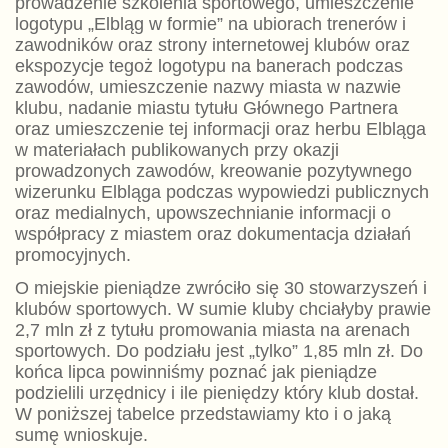
prowadzenie szkolenia sportowego, umieszczenie
logotypu „Elbląg w formie” na ubiorach trenerów i
zawodników oraz strony internetowej klubów oraz
ekspozycje tegoż logotypu na banerach podczas
zawodów, umieszczenie nazwy miasta w nazwie
klubu, nadanie miastu tytułu Głównego Partnera
oraz umieszczenie tej informacji oraz herbu Elbląga
w materiałach publikowanych przy okazji
prowadzonych zawodów, kreowanie pozytywnego
wizerunku Elbląga podczas wypowiedzi publicznych
oraz medialnych, upowszechnianie informacji o
współpracy z miastem oraz dokumentacja działań
promocyjnych.
O miejskie pieniądze zwróciło się 30 stowarzyszeń i
klubów sportowych. W sumie kluby chciałyby prawie
2,7 mln zł z tytułu promowania miasta na arenach
sportowych. Do podziału jest „tylko” 1,85 mln zł. Do
końca lipca powinniśmy poznać jak pieniądze
podzielili urzędnicy i ile pieniędzy który klub dostał.
W poniższej tabelce przedstawiamy kto i o jaką
sumę wnioskuje.