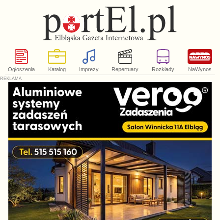
Ogłoszenia
Katalog
Imprezy
Repertuary
Rozkłady
NaWynos