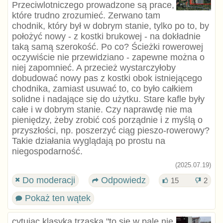
Przeciwlotniczego prowadzone są prace,
które trudno zrozumieć. Zerwano tam
chodnik, który był w dobrym stanie, tylko po to, by
położyć nowy - z kostki brukowej - na dokładnie
taką samą szerokość. Po co? Ścieżki rowerowej
oczywiście nie przewidziano - zapewne można o
niej zapomnieć. A przecież wystarczyłoby
dobudować nowy pas z kostki obok istniejącego
chodnika, zamiast usuwać to, co było całkiem
solidne i nadające się do użytku. Stare kafle były
całe i w dobrym stanie. Czy naprawdę nie ma
pieniędzy, żeby zrobić coś porządnie i z myślą o
przyszłości, np. poszerzyć ciąg pieszo-rowerowy?
Takie działania wyglądają po prostu na
niegospodarność.
(2025.07.19)
Do moderacji
Odpowiedz
15
2
Pokaż ten wątek
cytujac klasyka trzaska "to się w pale nie